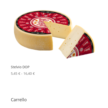
Stelvio DOP
Fascia
5,45
€
-
16,40
€
di
prezzo:
da
5,45 €
Carrello
a