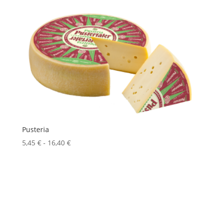
Pusteria
Fascia
5,45
€
-
16,40
€
di
prezzo:
da
5,45 €
a
16,40 €