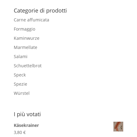
16,40 €
Categorie di prodotti
Carne affumicata
Formaggio
Kaminwurze
Marmellate
Salami
Schuettelbrot
Speck
Spezie
Würstel
I più votati
Käsekrainer
3,80
€