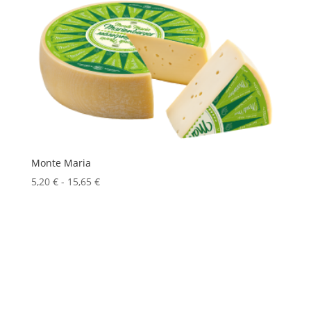
Monte Maria
Fascia
5,20
€
-
15,65
€
di
prezzo:
da
5,20 €
a
15,65 €