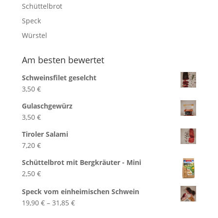
Schüttelbrot
Speck
Würstel
Am besten bewertet
Schweinsfilet geselcht
3,50
€
Gulaschgewürz
3,50
€
Tiroler Salami
7,20
€
Schüttelbrot mit Bergkräuter - Mini
2,50
€
Speck vom einheimischen Schwein
Preisspanne:
19,90
€
–
31,85
€
19,90 €