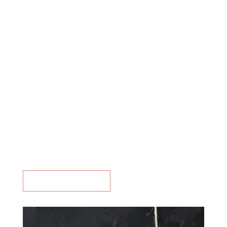
salame di casa
con spezie non
troppo forti
miele locale
Altri prodotti:
ACQUISTA QUI