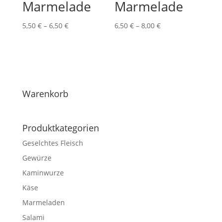
Marmelade
Marmelade
Preisspanne:
Preisspanne:
5,50
€
–
6,50
€
6,50
€
–
8,00
€
5,50 €
6,50 €
bis
bis
6,50 €
8,00 €
Warenkorb
Produktkategorien
Geselchtes Fleisch
Gewürze
Kaminwurze
Käse
Marmeladen
Salami