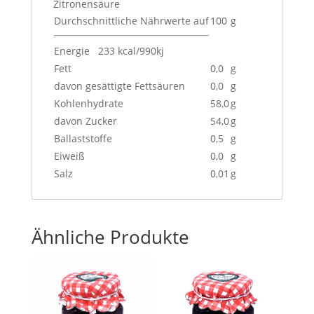
Zitronensäure
Durchschnittliche Nährwerte auf
100
g
Energie 233 kcal/990kj
Fett
0,0
g
davon gesättigte Fettsäuren
0,0
g
Kohlenhydrate
58,0
g
davon Zucker
54,0
g
Ballaststoffe
0,5
g
Eiweiß
0,0
g
Salz
0,01
g
Ähnliche Produkte