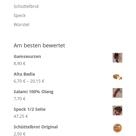
Schüttelbrot
Speck
Würstel
Am besten bewertet
Gamswurzen
8,90
€
Alta Badia
Preisspanne:
6,70
€
–
20,15
€
6,70 €
Salami 100% Olang
bis
7,70
€
20,15 €
Speck 1/2 Seite
47,25
€
Schüttelbrot Original
2,50
€