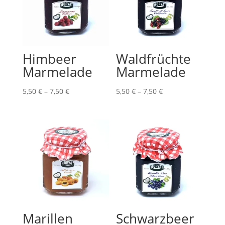
Himbeer
Waldfrüchte
Marmelade
Marmelade
Preisspanne:
Preisspanne:
5,50
€
–
7,50
€
5,50
€
–
7,50
€
5,50 €
5,50 €
bis
bis
7,50 €
7,50 €
Marillen
Schwarzbeer