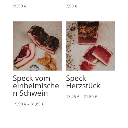
69,90
€
3,50
€
Speck vom
Speck
einheimische
Herzstück
n Schwein
Preisspanne:
13,45
€
–
21,50
€
Preisspanne:
13,45 €
19,90
€
–
31,85
€
19,90 €
bis
bis
21,50 €
31,85 €