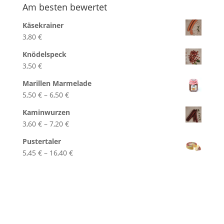
Am besten bewertet
Käsekrainer
3,80
€
Knödelspeck
3,50
€
Marillen Marmelade
Preisspanne:
5,50
€
–
6,50
€
5,50 €
Kaminwurzen
bis
Preisspanne:
3,60
€
–
7,20
€
6,50 €
3,60 €
Pustertaler
bis
Preisspanne:
5,45
€
–
16,40
€
7,20 €
5,45 €
bis
16,40 €