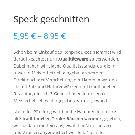
Speck geschnitten
Preisspanne:
5,95
€
–
8,95
€
5,95 €
bis
Schon beim Einkauf des Rohproduktes (Hamme) wird
8,95 €
darauf geachtet nur
1.Qualitätsware
zu verwenden.
Dabei haben wir eigene Qualitätsstandards, die in
unseren Meisterbetrieb eingehalten werden.
Direkt nach der Verarbeitung der Hammen werden
sie mit Salz und Naturgewürzen und traditioneller
Rezeptur, die seit 3-Generationen in unseren
Meisterbetrieb weitergegeben wurde, gewürzt.
Nach der Pökelung werden die Hammen in unsere
alte
traditionellen Tiroler Räucherkammer
gegeben,
wo sie dann mit fein ausgewählten Naturhölzern
und Aromen angeräuchert werden. Nach der