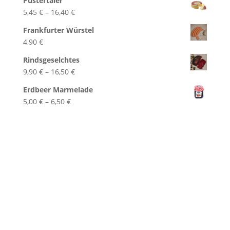
Pustertaler
bis
Preisspanne:
5,45
€
–
16,40
€
7,20 €
5,45 €
Frankfurter Würstel
bis
4,90
€
16,40 €
Rindsgeselchtes
Preisspanne:
9,90
€
–
16,50
€
9,90 €
Erdbeer Marmelade
bis
Preisspanne:
5,00
€
–
6,50
€
16,50 €
5,00 €
bis
6,50 €