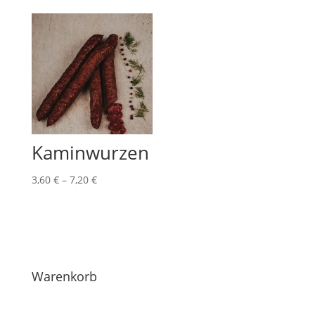
Kaminwurzen
Preisspanne:
3,60
€
–
7,20
€
3,60 €
bis
7,20 €
Warenkorb