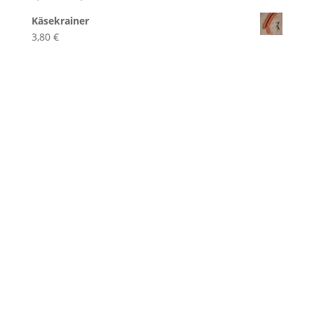
5,20 €
Käsekrainer
bis
3,80
€
15,65 €