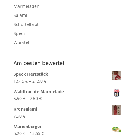
Marmeladen
Salami
Schüttelbrot
Speck
Würstel
Am besten bewertet
Speck Herzstück
Preisspanne:
13,45
€
–
21,50
€
13,45 €
Waldfrüchte Marmelade
bis
Preisspanne:
5,50
€
–
7,50
€
21,50 €
5,50 €
Kronsalami
bis
7,90
€
7,50 €
Marienberger
Preisspanne:
5,20
€
–
15,65
€