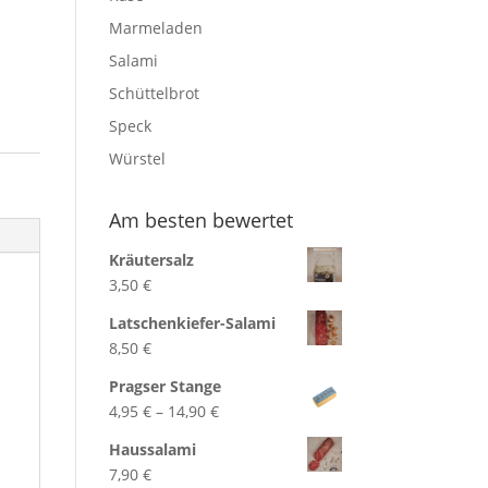
Marmeladen
Salami
Schüttelbrot
Speck
Würstel
Am besten bewertet
Kräutersalz
3,50
€
Latschenkiefer-Salami
8,50
€
Pragser Stange
Preisspanne:
4,95
€
–
14,90
€
4,95 €
Haussalami
bis
7,90
€
14,90 €