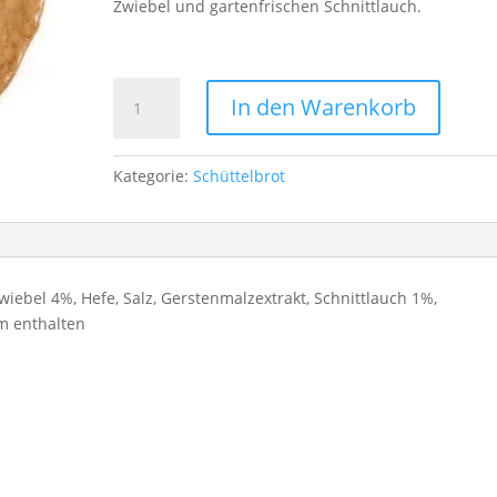
Zwiebel und gartenfrischen Schnittlauch.
Schüttelbrot
In den Warenkorb
mit
Zwiebel
und
Kategorie:
Schüttelbrot
Schnittlauch
Menge
ebel 4%, Hefe, Salz, Gerstenmalzextrakt, Schnittlauch 1%,
m enthalten