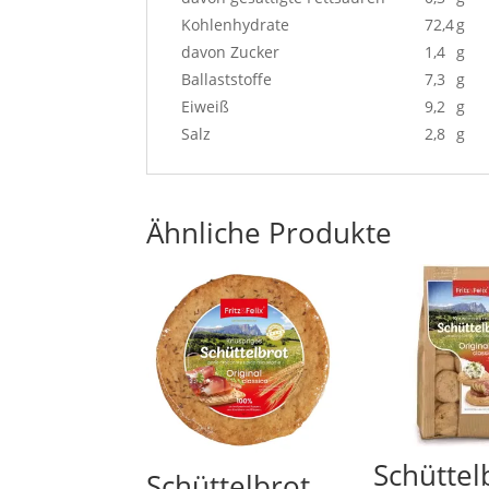
Kohlenhydrate
72,4
g
davon Zucker
1,4
g
Ballaststoffe
7,3
g
Eiweiß
9,2
g
Salz
2,8
g
Ähnliche Produkte
Schüttel
Schüttelbrot