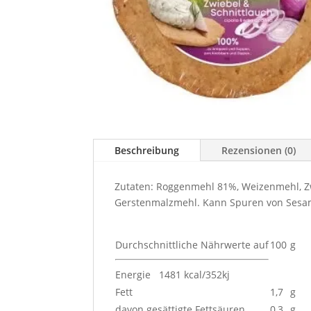
Beschreibung
Rezensionen (0)
Zutaten: Roggenmehl 81%, Weizenmehl, Zwi
Gerstenmalzmehl. Kann Spuren von Sesa
Durchschnittliche Nährwerte auf
100
g
Energie 1481 kcal/352kj
Fett
1,7
g
davon gesättigte Fettsäuren
0,3
g